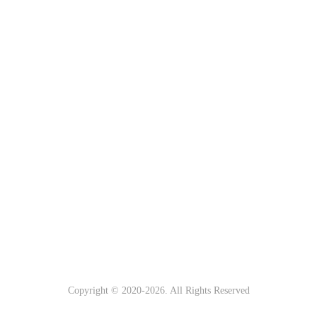
Copyright © 2020-
2026. All Rights Reserved