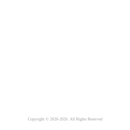
Copyright © 2020-
2026. All Rights Reserved