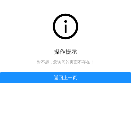
操作提示
对不起，您访问的页面不存在！
返回上一页