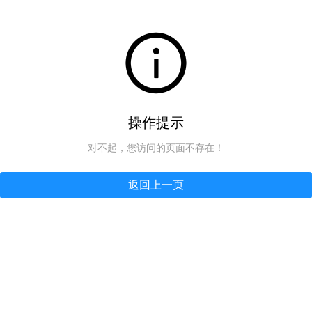
操作提示
对不起，您访问的页面不存在！
返回上一页