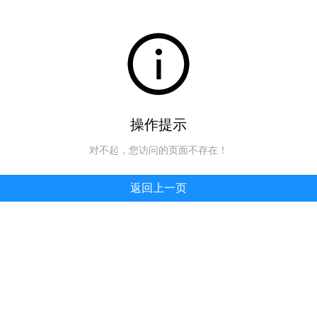
操作提示
对不起，您访问的页面不存在！
返回上一页