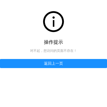
操作提示
对不起，您访问的页面不存在！
返回上一页