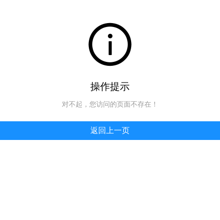
操作提示
对不起，您访问的页面不存在！
返回上一页