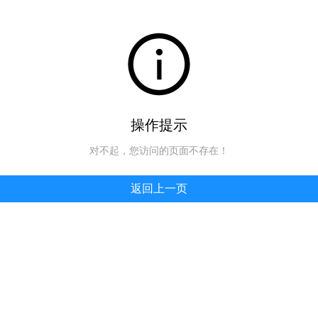
操作提示
对不起，您访问的页面不存在！
返回上一页