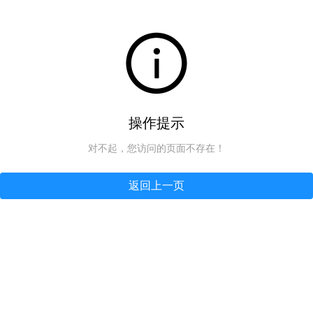
操作提示
对不起，您访问的页面不存在！
返回上一页