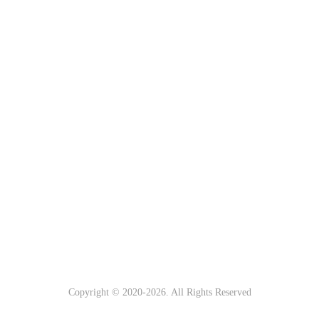
Copyright © 2020-
2026. All Rights Reserved