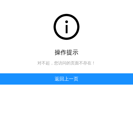
操作提示
对不起，您访问的页面不存在！
返回上一页