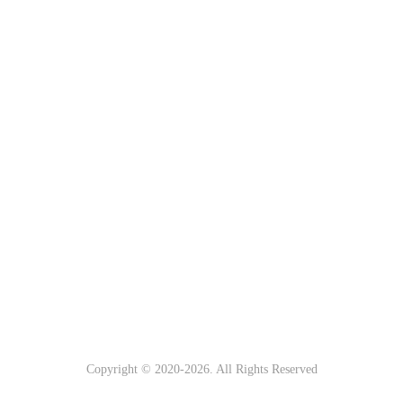
Copyright © 2020-
2026. All Rights Reserved