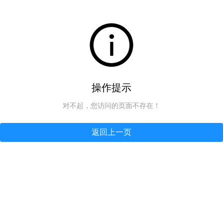
操作提示
对不起，您访问的页面不存在！
返回上一页