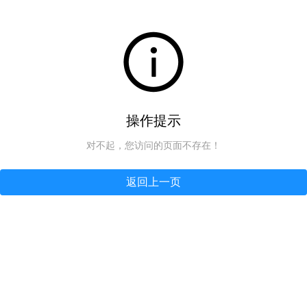
操作提示
对不起，您访问的页面不存在！
返回上一页