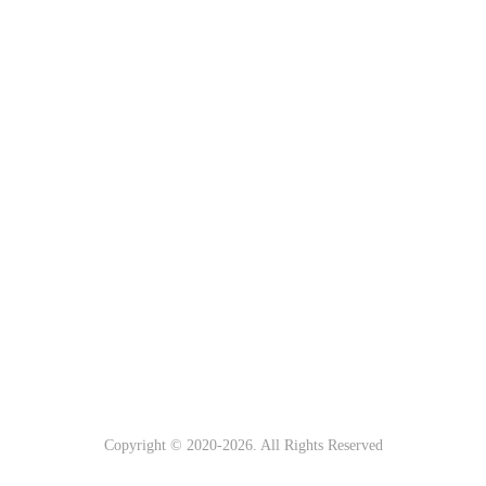
Copyright © 2020-
2026. All Rights Reserved