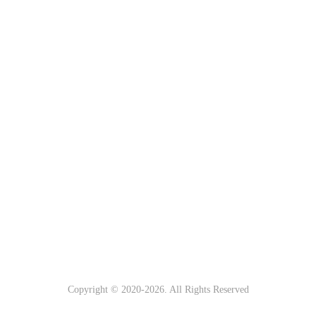
Copyright © 2020-
2026. All Rights Reserved