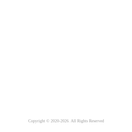
Copyright © 2020-
2026. All Rights Reserved