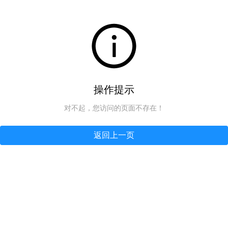
操作提示
对不起，您访问的页面不存在！
返回上一页