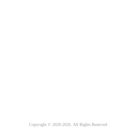
Copyright © 2020-
2026. All Rights Reserved