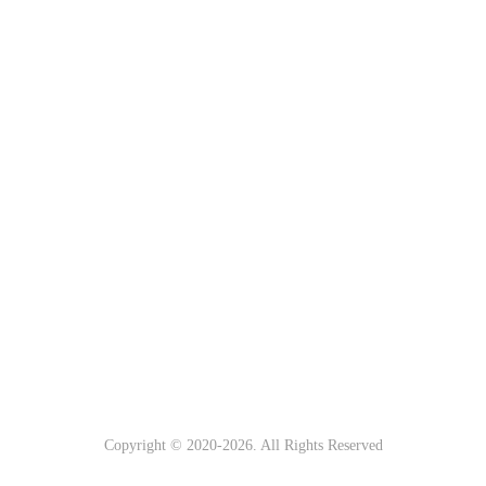
Copyright © 2020-
2026. All Rights Reserved