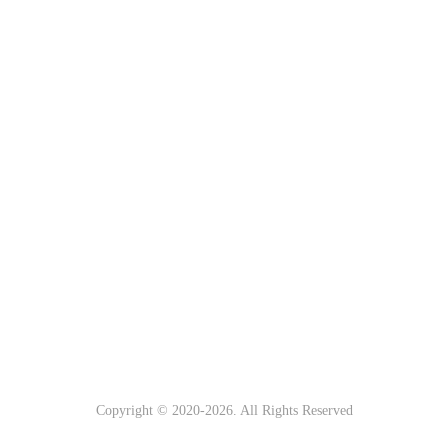
Copyright © 2020-
2026. All Rights Reserved