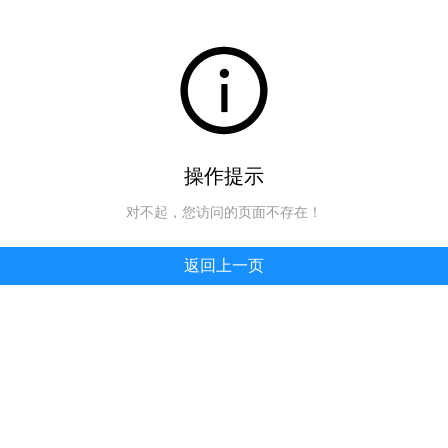
操作提示
对不起，您访问的页面不存在！
返回上一页