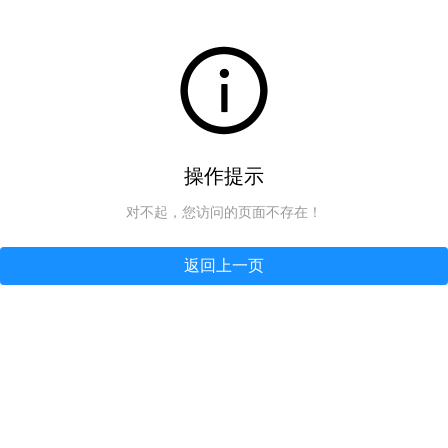
操作提示
对不起，您访问的页面不存在！
返回上一页