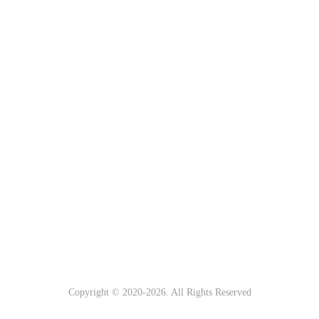
Copyright © 2020-
2026. All Rights Reserved