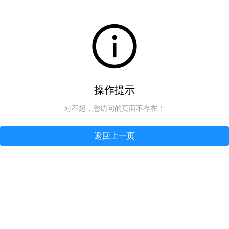
操作提示
对不起，您访问的页面不存在！
返回上一页