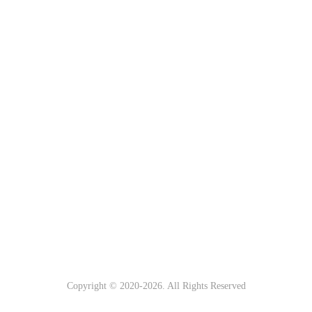
Copyright © 2020-
2026. All Rights Reserved