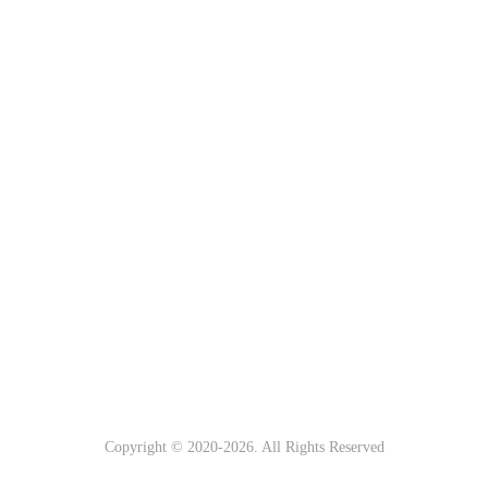
Copyright © 2020-
2026. All Rights Reserved