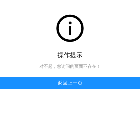
操作提示
对不起，您访问的页面不存在！
返回上一页