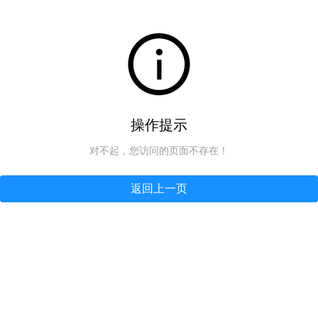
操作提示
对不起，您访问的页面不存在！
返回上一页