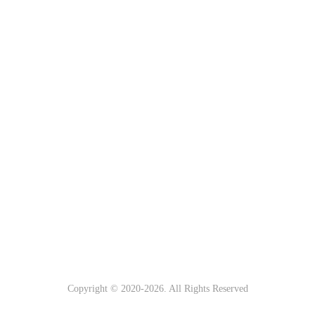
Copyright © 2020-
2026. All Rights Reserved