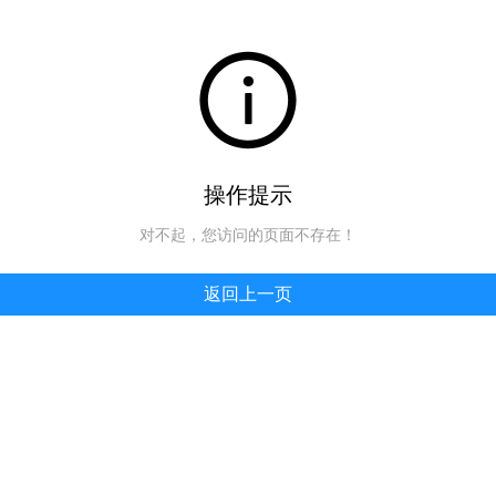
操作提示
对不起，您访问的页面不存在！
返回上一页