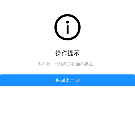
操作提示
对不起，您访问的页面不存在！
返回上一页