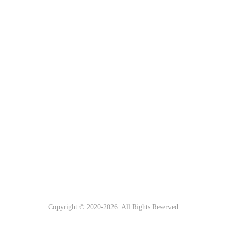
Copyright © 2020-
2026. All Rights Reserved