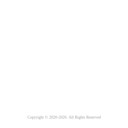
Copyright © 2020-
2026. All Rights Reserved