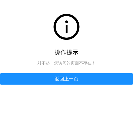
操作提示
对不起，您访问的页面不存在！
返回上一页