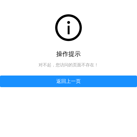
操作提示
对不起，您访问的页面不存在！
返回上一页