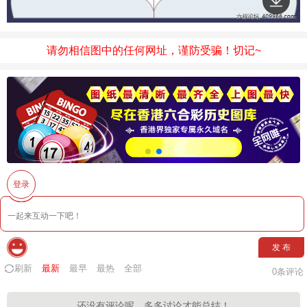
请勿相信图中的任何网址，谨防受骗！切记~
登录
发 布
刷新
最新
最早
最热
全部
0
条评论
还没有评论呢，多多讨论才能总结！