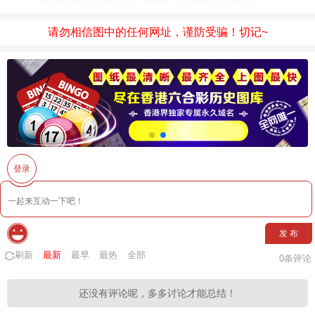
请勿相信图中的任何网址，谨防受骗！切记~
登录
发 布
刷新
最新
最早
最热
全部
0
条评论
还没有评论呢，多多讨论才能总结！