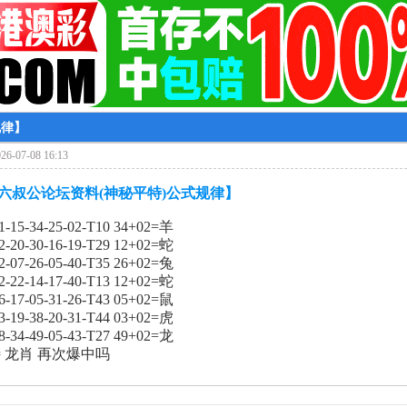
规律】
6-07-08 16:13
】六叔公论坛资料(神秘平特)公式规律】
1-15-34-25-02-T10 34+02=羊
2-20-30-16-19-T29 12+02=蛇
2-07-26-05-40-T35 26+02=兔
2-22-14-17-40-T13 12+02=蛇
6-17-05-31-26-T43 05+02=鼠
3-19-38-20-31-T44 03+02=虎
8-34-49-05-43-T27 49+02=龙
特 龙肖 再次爆中吗