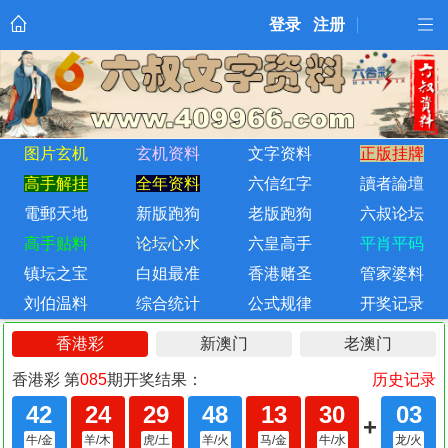
登录
注册
图片玄机
玄机资料
文字资料
正版挂牌
高手解挂
全年资料
六信红字
讀者論壇
電郵天地
新版跑狗
老版跑狗
六叔论坛
高手贴料
论坛心水
六皇高手
平肖平码
镇坛之宝
白姐最准
香港赌圣
管家婆料
刘伯温料
综合统计
公式规律
开奖记录