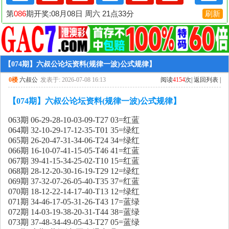
【074期】六叔公论坛资料(规律一波)公式规律】
0楼
六叔公
发表于: 2026-07-08 16:13
阅读
4154
次|
返回列表
|
【074期】六叔公论坛资料(规律一波)公式规律】
063期 06-29-28-10-03-09-T27 03=红蓝
064期 32-10-29-17-12-35-T01 35=绿红
065期 26-20-47-31-34-06-T24 34=绿红
066期 16-10-07-41-15-05-T46 41=红蓝
067期 39-41-15-34-25-02-T10 15=红蓝
068期 28-12-20-30-16-19-T29 12=绿红
069期 37-32-07-26-05-40-T35 37=红蓝
070期 18-12-22-14-17-40-T13 12=绿红
071期 34-46-17-05-31-26-T43 17=蓝绿
072期 14-03-19-38-20-31-T44 38=蓝绿
073期 37-48-34-49-05-43-T27 05=蓝绿