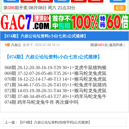
【074期】六叔公论坛资料(小白七肖)公式规律】
0楼
六叔公
发表于: 2026-07-08 16:13
阅读
6491
次|
返回列表
|
【074期】六叔公论坛资料(小白七肖)公式规律】
068期 28-12-20-30-16-19-T29 30+1=龙虎牛鼠猪狗猴
069期 37-32-07-26-05-40-T35 26+1=猴马蛇龙兔虎鼠
070期 18-12-22-14-17-40-T13 14+1=猴马蛇龙兔虎鼠
071期 34-46-17-05-31-26-T43 05+1=蛇兔虎牛鼠猪鸡
072期 14-03-19-38-20-31-T44 38+1=猴马蛇龙兔虎鼠
073期 37-48-34-49-05-43-T27 49+1=鸡羊马蛇龙兔牛
074期 鸡羊马蛇龙兔牛肖 再次爆中吗
上一篇：
【074期】六叔公论坛资料(怡情平码)公式规律】