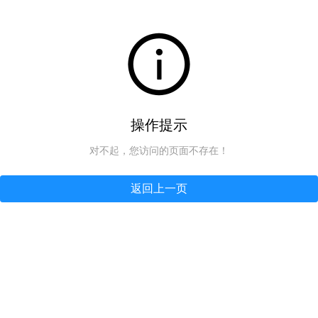
操作提示
对不起，您访问的页面不存在！
返回上一页