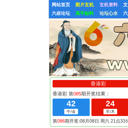
网站首页
图片玄机
玄机资料
文
六叔论坛
高手贴料
论坛心水
六