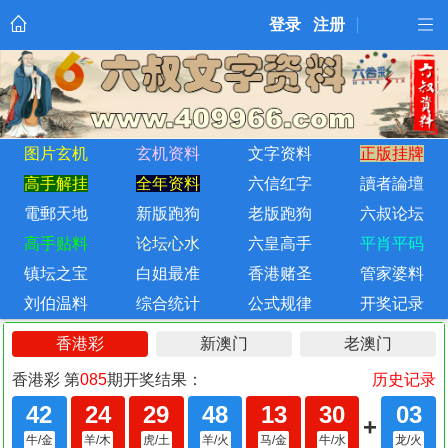
登录
注册
图片玄机
玄机资料
文字资料
正版挂牌
高手解挂
全年资料
六信红字
讀者論壇
電郵天地
新版跑狗
老版跑狗
六叔论坛
高手贴料
论坛心水
六皇高手
平肖平码
镇坛之宝
白姐最准
香港赌圣
管家婆料
刘伯温料
综合统计
公式规律
开奖记录