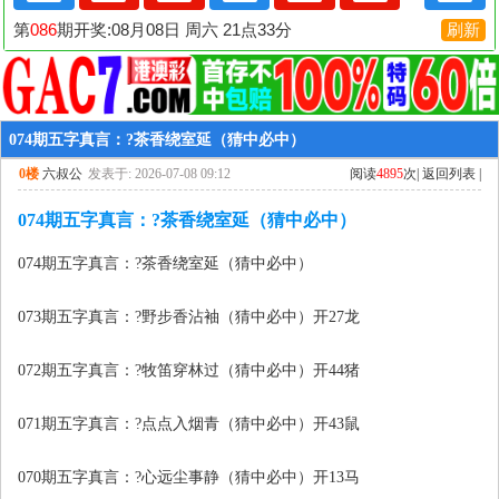
074期五字真言：?茶香绕室延（猜中必中）
0楼
六叔公
发表于: 2026-07-08 09:12
阅读
4895
次|
返回列表
|
074期五字真言：?茶香绕室延（猜中必中）
074期五字真言：?茶香绕室延（猜中必中）
073期五字真言：?野步香沾袖（猜中必中）开27龙
072期五字真言：?牧笛穿林过（猜中必中）开44猪
071期五字真言：?点点入烟青（猜中必中）开43鼠
070期五字真言：?心远尘事静（猜中必中）开13马