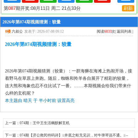
2026年第074期视频猜测：较量
0楼
六叔公
发表于: 2026-07-08 09:12
阅读
6833
次|
返回列表
|
2026年第074期视频猜测：较量
2026年第074期视频猜测（较量）：一群海狮在海滩上热闹开场，接
着野马在草原上奔跑。随后，蜘蛛和羚羊各自展开了精彩的较量，
连大熊和海象也忍不住比试了一番。........本期视频会给我们带来什
么样的玄机呢？
本主题由 晴天 于
半小时前
设置高亮
上一篇：
074期：王中王生活幽默解玄机
下一篇：
074期【济公救民特码诗】≤井底之蛙无见识，对牛弹琴说不通。≥--