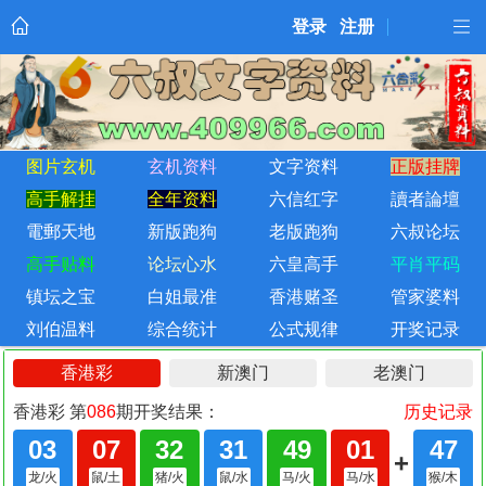
登录
注册
图片玄机
玄机资料
文字资料
正版挂牌
高手解挂
全年资料
六信红字
讀者論壇
電郵天地
新版跑狗
老版跑狗
六叔论坛
高手贴料
论坛心水
六皇高手
平肖平码
镇坛之宝
白姐最准
香港赌圣
管家婆料
刘伯温料
综合统计
公式规律
开奖记录