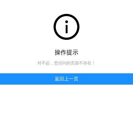
操作提示
对不起，您访问的页面不存在！
返回上一页