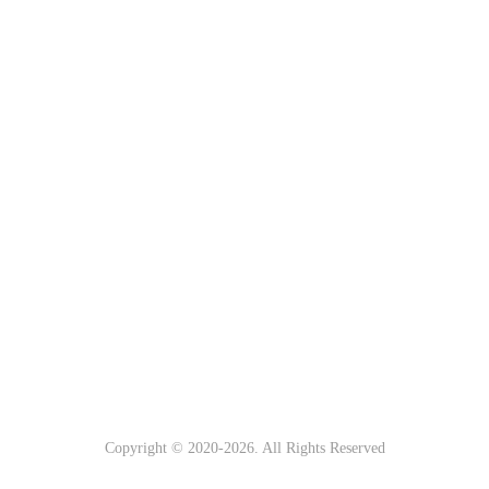
Copyright © 2020-
2026. All Rights Reserved