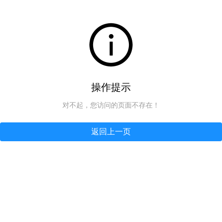
操作提示
对不起，您访问的页面不存在！
返回上一页