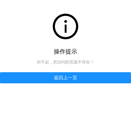
操作提示
对不起，您访问的页面不存在！
返回上一页