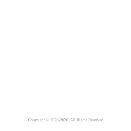
Copyright © 2020-
2026. All Rights Reserved