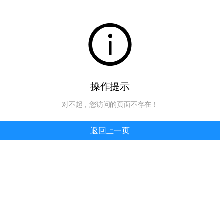
操作提示
对不起，您访问的页面不存在！
返回上一页