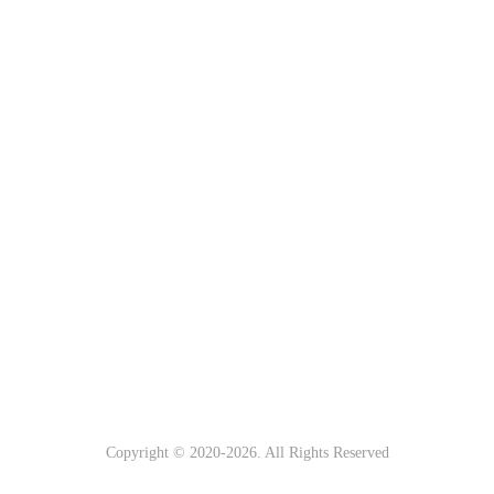
Copyright © 2020-
2026. All Rights Reserved