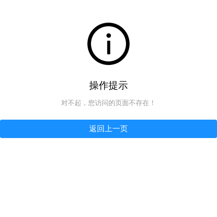
操作提示
对不起，您访问的页面不存在！
返回上一页