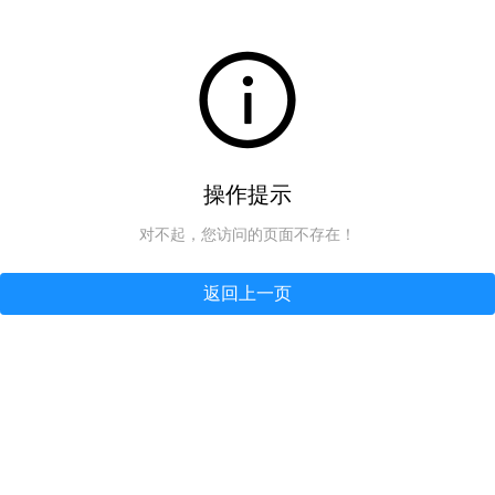
操作提示
对不起，您访问的页面不存在！
返回上一页