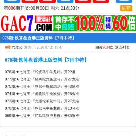
078期:铁算盘香港正版资料【7肖中特】
0楼
六叔公
发表于: 2026-07-21 19:47
阅读
9634
次|
返回列表
|
078期:铁算盘香港正版资料【7肖中特】
078期:★七肖王:『蛇虎马牛羊龙鸡』开??准
077期:★七肖王:『猪鸡蛇龙兔虎马』开27龙准
075期:★七肖王:『狗鼠牛猴猪鸡龙』开43鼠准
074期:★七肖王:『虎狗鼠牛兔猴猪』开28兔准
073期:★七肖王:『龙猴蛇羊鼠牛马』开27龙准
070期:★七肖王:『狗鼠马牛兔龙猴』开13马准
069期:★七肖王:『蛇马鼠狗虎龙猴』开35猴准