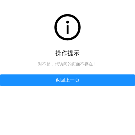
操作提示
对不起，您访问的页面不存在！
返回上一页